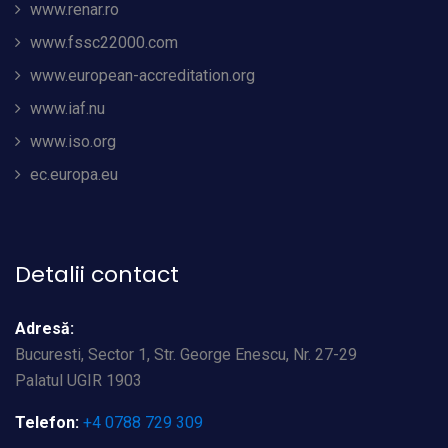
www.renar.ro
www.fssc22000.com
www.european-accreditation.org
www.iaf.nu
www.iso.org
ec.europa.eu
Detalii contact
Adresă:
Bucuresti, Sector 1, Str. George Enescu, Nr. 27-29
Palatul UGIR 1903
Telefon:
+4 0788 729 309