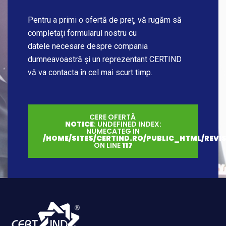
Pentru a primi o ofertă de preț, vă rugăm să
completați formularul nostru cu
datele necesare despre compania
dumneavoastră și un reprezentant CERTIND
vă va contacta în cel mai scurt timp.
CERE OFERTĂ
NOTICE
: UNDEFINED INDEX:
NUMECATEG IN
/HOME/SITES/CERTIND.RO/PUBLIC_HTML/REVI
ON LINE
117