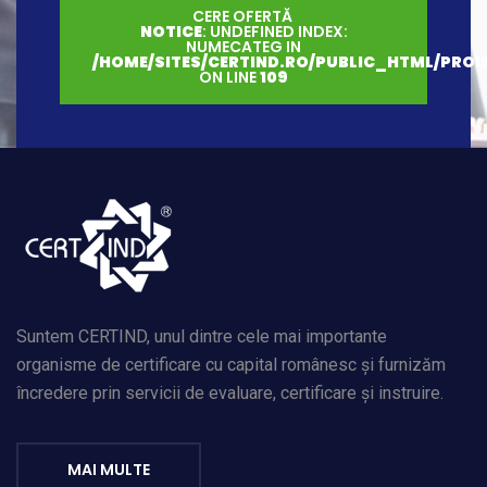
CERE OFERTĂ
NOTICE
: UNDEFINED INDEX:
NUMECATEG IN
/HOME/SITES/CERTIND.RO/PUBLIC_HTML/PROI
ON LINE
109
Suntem CERTIND, unul dintre cele mai importante
organisme de certificare cu capital românesc și furnizăm
încredere prin servicii de evaluare, certificare și instruire.
MAI MULTE