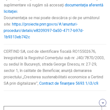
suplimentare vă rugăm să accesaţi
documentaţia aferentă
licitaţiei
.
Documentaţia se mai poate descărca şi de pe următorul
site:
https://proiecte.pnrr.gov.ro/#/anunturi-
proceduri/detalii/e8209397-0a50-4717-b97d-
1b9313eb742c
CERTIND SA, cod de identificare fiscală RO15502676,
înregistrată la Registrul Comerțului sub nr. J40/7870/2003,
cu sediul în Bucureşti, strada George Enescu, nr. 27-29,
sector 1, în calitate de Beneficiar, anunță demararea
proiectului „Cresterea sustenabilitatii economice a Certind
SA prin digitalizare”,
Contract de finanțare 5693.1/i3/c9.