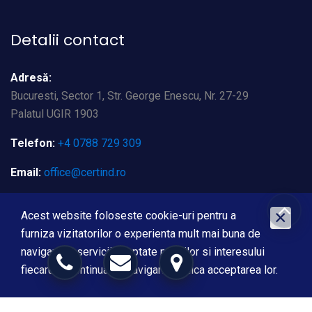
Detalii contact
Adresă:
Bucuresti, Sector 1, Str. George Enescu, Nr. 27-29
Palatul UGIR 1903
Telefon:
+4 0788 729 309
Email:
office@certind.ro
×
Acest website foloseste cookie-uri pentru a
furniza vizitatorilor o experienta mult mai buna de
navigare si servicii adaptate nevoilor si interesului
fiecaruia. Continuarea navigarii implica acceptarea lor.
Cere ofertă
office@certind.ro
Copyrights © 2020 Toate drepturile rezervate. Powered